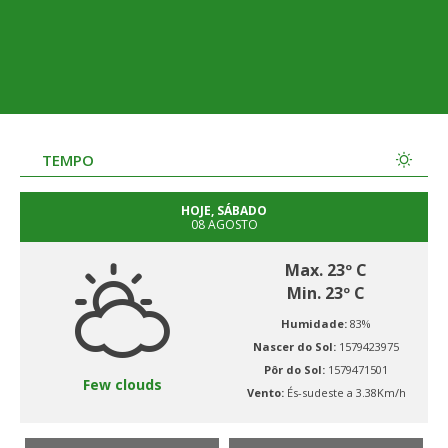
TEMPO
HOJE, SÁBADO
08 AGOSTO
Max. 23º C
Min. 23º C
Humidade:
83%
Nascer do Sol:
1579423975
Pôr do Sol:
1579471501
Few clouds
Vento:
És-sudeste a 3.38Km/h