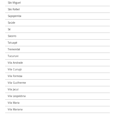
Edifício Argos, Rua Barão de Paranapiacaba, 93
São Miguel
Sé
São Rafael
10049-04
Sapopemba
Saúde
Rua Benjamin Constant
Sé
Sé
10050-00
Socorro
Tatuapé
Largo São Francisco
Sé
Tremembé
10050-10
Tucuruvi
Vila Andrade
Rua São Francisco
Vila Curuçá
Sé
10050-20
Vila Formosa
Vila Guilherme
Rua do Ouvidor
Vila Jacuí
Sé
10050-30
Vila Leopoldina
Vila Maria
Edifício Sinhara, Rua Benjamin Constant, 153
Vila Mariana
Sé