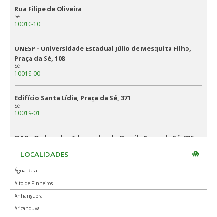
Rua Filipe de Oliveira
Sé
10010-10
UNESP - Universidade Estadual Júlio de Mesquita Filho,
Praça da Sé, 108
Sé
10019-00
Edifício Santa Lídia, Praça da Sé, 371
Sé
10019-01
OAB - Ordem dos Advogados do Brasil., Praça da Sé, 385
Sé
10019-02
LOCALIDADES
Água Rasa
Rua Direita, lado par
Alto de Pinheiros
Sé
10020-00
Anhanguera
Aricanduva