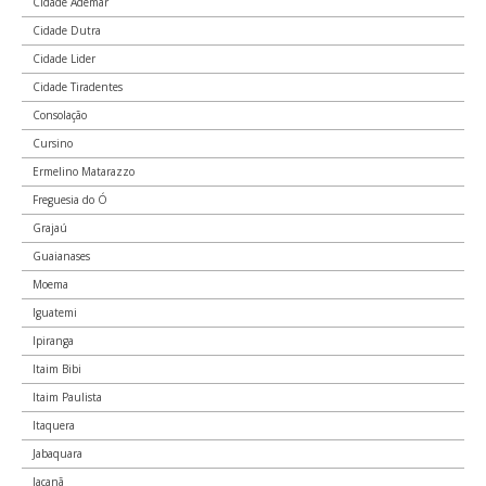
Cidade Ademar
Cidade Dutra
Edifício Barão de Iguape, Rua Direita, 250
Cidade Lider
Sé
10029-03
Cidade Tiradentes
Consolação
Rua José Bonifácio, lado par
Cursino
Sé
10030-00
Ermelino Matarazzo
Freguesia do Ó
Rua José Bonifácio, lado ímpar
Grajaú
Sé
Guaianases
10030-01
Moema
Praça Ouvidor Pacheco e Silva
Iguatemi
Sé
Ipiranga
10030-10
Itaim Bibi
Itaim Paulista
Edifício Triângulo, Rua José Bonifácio, 24
Sé
Itaquera
10039-00
Jabaquara
Jaçanã