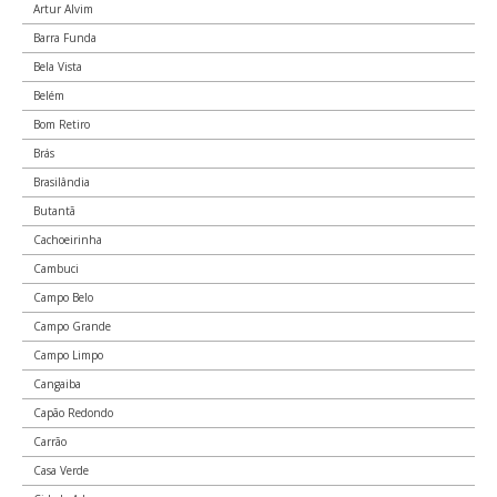
Rua Direita, lado ímpar
Artur Alvim
Sé
10020-01
Barra Funda
Bela Vista
Praça do Patriarca
Belém
Sé
10020-10
Bom Retiro
Brás
Viaduto do Chá
Brasilândia
Centro
Butantã
10020-20
Cachoeirinha
Cambuci
Prefeitura do Município de São Paulo, Viaduto do Chá, 15
Centro
Campo Belo
10029-00
Campo Grande
Campo Limpo
Edifício Piratininga, Rua Direita, 32
Sé
Cangaiba
10029-01
Capão Redondo
Carrão
Edifício Zogbi, Rua Direita, 191
Casa Verde
Sé
10029-02