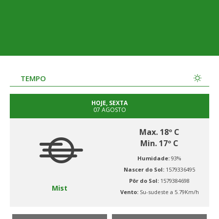
TEMPO
HOJE, SEXTA
07 AGOSTO
Max. 18º C
Min. 17º C
Humidade:
93%
Nascer do Sol:
1579336495
Pôr do Sol:
1579384698
Mist
Vento:
Su-sudeste a 5.79Km/h