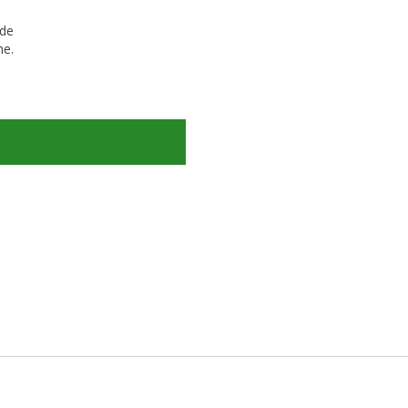
 de
he.