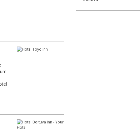
o
otel