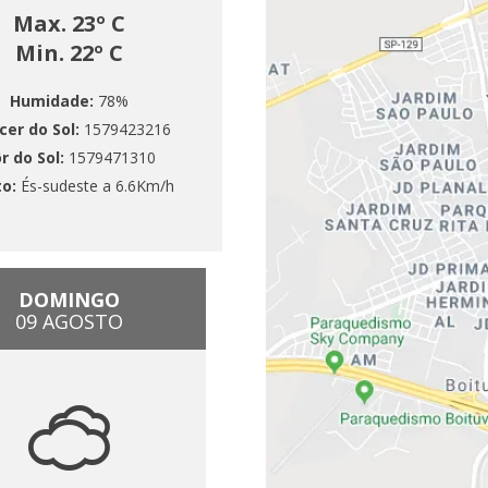
Max. 23º C
Min. 22º C
Humidade:
78%
cer do Sol:
1579423216
r do Sol:
1579471310
to:
És-sudeste a 6.6Km/h
DOMINGO
09 AGOSTO