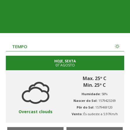
TEMPO
HOJE, SEXTA
07 AGOSTO
Max. 25º C
Min. 25º C
Humidade:
58%
Nascer do Sol:
1579423269
Pôr do Sol:
1579469120
Overcast clouds
Vento:
És-sudeste a 5.97Km/h