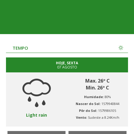
TEMPO
HOJE, SEXTA
07 AGOSTO
Max. 26º C
Min. 26º C
Humidade:
80%
Nascer do Sol:
1579940844
Pôr do Sol:
1579986105
Light rain
Vento:
Sudeste a 8.24Km/h