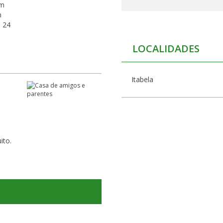
om
m
a 24
LOCALIDADES
Itabela
ito.