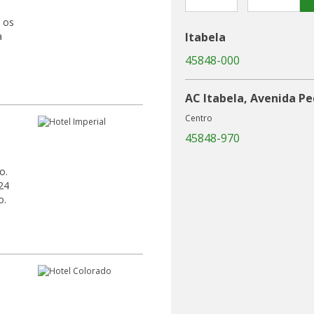
a
Itabela
45848-000
AC Itabela, Avenida Pe
Centro
45848-970
o.
24
o.