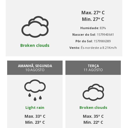
Max. 27º C
Min. 27º C
Humidade:
83%
Nascer do Sol:
1579940641
Pôr do Sol:
1579986389
Broken clouds
Vento:
És-nordeste a 8.21Km/h
AMANHÃ, SEGUNDA
TERÇA
10 AGOSTO
11 AGOSTO
Light rain
Broken clouds
Max. 33º C
Max. 35º C
Min. 23º C
Min. 22º C