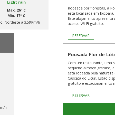
Light rain
Rodeada por florestas, a Po
Max. 26º C
está localizada em Ibicoara,
Min. 17º C
Este alojamento apresenta 
to:
Nordeste a 3.59Km/h
acesso Wi-Fi gratuito.
RESERVAR
Pousada Flor de Lót
Com um restaurante, uma sa
pequeno-almoço gratuito, a
está rodeada pela natureza 
Cascata do Licuri. Estão dis
gratuito e estacionamento n
RESERVAR
Km/h