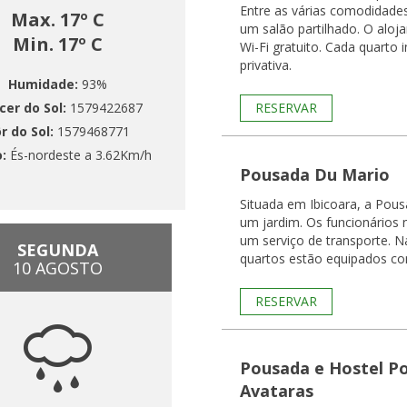
Entre as várias comodidade
Max. 17º C
um salão partilhado. O aloj
Min. 17º C
Wi-Fi gratuito. Cada quarto inclui uma casa de banho
privativa.
Humidade:
93%
cer do Sol:
1579422687
RESERVAR
r do Sol:
1579468771
o:
És-nordeste a 3.62Km/h
Pousada Du Mario
Situada em Ibicoara, a Pou
um jardim. Os funcionários 
um serviço de transporte. Na casa de hóspedes, os
SEGUNDA
quartos estão equipados co
10 AGOSTO
RESERVAR
Pousada e Hostel Po
Avataras