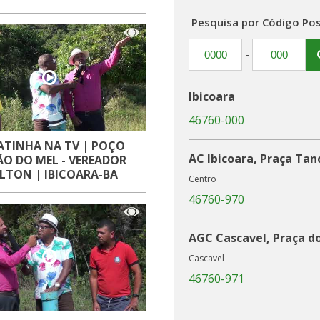
Pesquisa por Código Pos
-
Ibicoara
46760-000
ATINHA NA TV | POÇO
AC Ibicoara, Praça Ta
O MEL - VEREADOR
ILTON | IBICOARA-BA
Centro
46760-970
AGC Cascavel, Praça d
Cascavel
46760-971