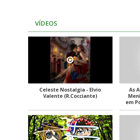
VÍDEOS
Celeste Nostalgia - Elvio
As A
Valente (R.Cocciante)
Meni
em Po