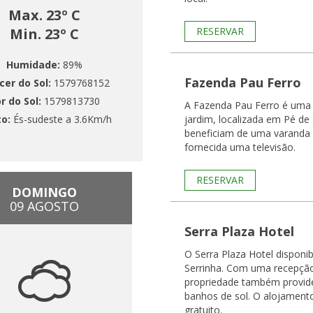
Max. 23º C
Min. 23º C
RESERVAR
Humidade:
89%
Fazenda Pau Ferro
cer do Sol:
1579768152
r do Sol:
1579813730
A Fazenda Pau Ferro é uma
to:
És-sudeste a 3.6Km/h
jardim, localizada em Pé de
beneficiam de uma varanda e 
fornecida uma televisão.
RESERVAR
DOMINGO
09 AGOSTO
Serra Plaza Hotel
O Serra Plaza Hotel dispon
Serrinha. Com uma recepção
propriedade também provide
banhos de sol. O alojament
gratuito.