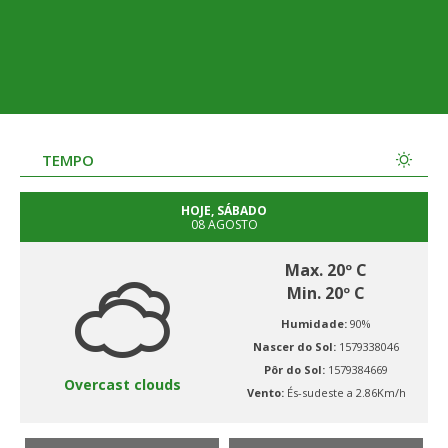
TEMPO
HOJE, SÁBADO
08 AGOSTO
Max. 20º C
Min. 20º C
Humidade:
90%
Nascer do Sol:
1579338046
Pôr do Sol:
1579384669
Overcast clouds
Vento:
És-sudeste a 2.86Km/h