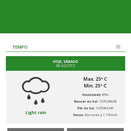
TEMPO
HOJE, SÁBADO
08 AGOSTO
Max. 25º C
Min. 25º C
Humidade:
89%
Nascer do Sol:
1579338038
Pôr do Sol:
1579384749
Light rain
Vento:
Noroeste a 1.11Km/h