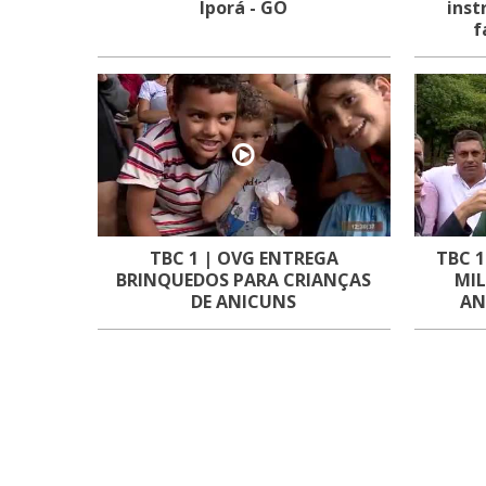
Iporá - GO
inst
f
TBC 1 | OVG ENTREGA
TBC 1
BRINQUEDOS PARA CRIANÇAS
MIL
DE ANICUNS
AN