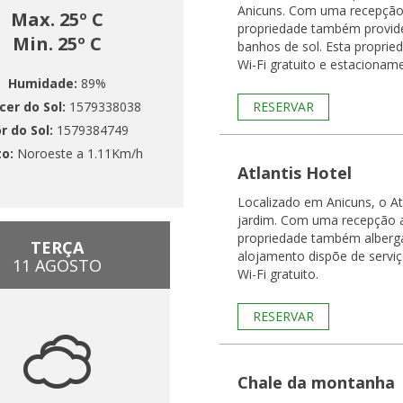
Anicuns. Com uma recepção 
Max. 25º C
propriedade também provide
Min. 25º C
banhos de sol. Esta propried
Wi-Fi gratuito e estacionam
Humidade:
89%
cer do Sol:
1579338038
RESERVAR
r do Sol:
1579384749
to:
Noroeste a 1.11Km/h
Atlantis Hotel
Localizado em Anicuns, o At
jardim. Com uma recepção a
propriedade também alberga
TERÇA
alojamento dispõe de servi
11 AGOSTO
Wi-Fi gratuito.
RESERVAR
Chale da montanha