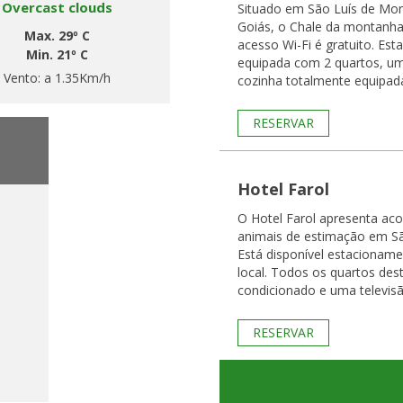
Overcast clouds
Situado em São Luís de Mon
Goiás, o Chale da montanha
Max. 29º C
acesso Wi-Fi é gratuito. Esta casa de férias está
Min. 21º C
equipada com 2 quartos, um
Vento:
a 1.35Km/h
cozinha totalmente equipada
RESERVAR
Hotel Farol
O Hotel Farol apresenta a
animais de estimação em Sã
Está disponível estacioname
local. Todos os quartos deste hotel têm ar
condicionado e uma televisã
RESERVAR