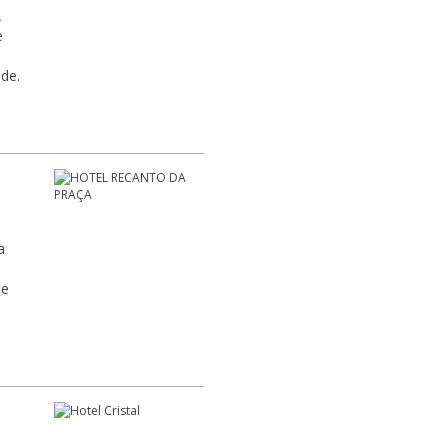
A
e
de.
a
 e