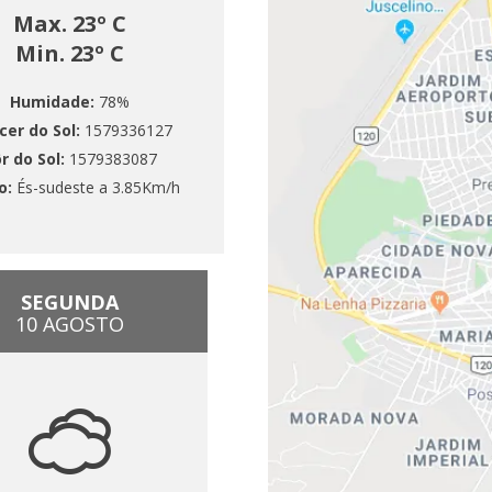
Max. 23º C
Min. 23º C
Humidade:
78%
cer do Sol:
1579336127
r do Sol:
1579383087
o:
És-sudeste a 3.85Km/h
SEGUNDA
10 AGOSTO