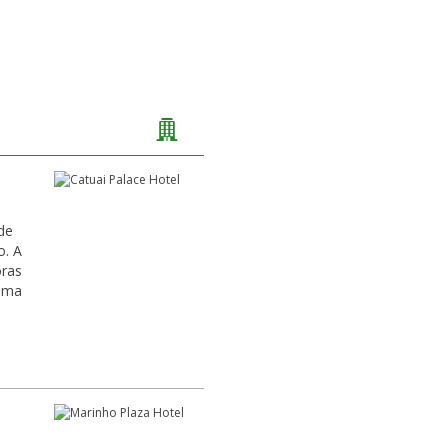
de
o. A
oras