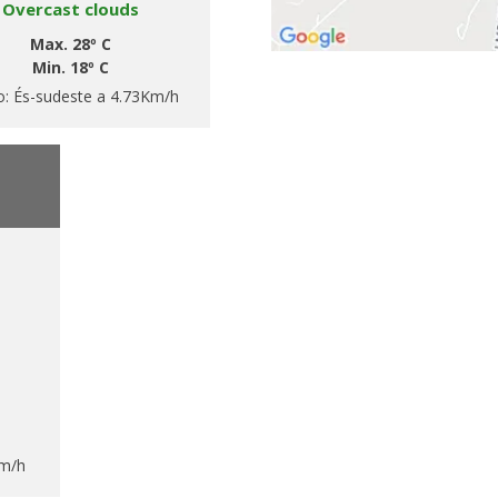
Overcast clouds
Max. 28º C
Min. 18º C
o:
És-sudeste a 4.73Km/h
Km/h