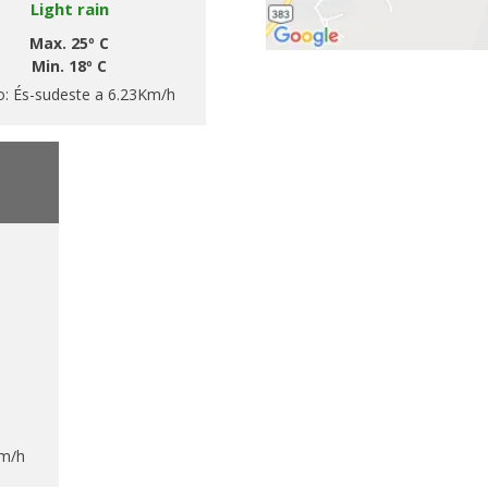
Light rain
Max. 25º C
Min. 18º C
o:
És-sudeste a 6.23Km/h
Km/h