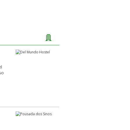
el
so