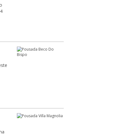
ço
24
este
ma