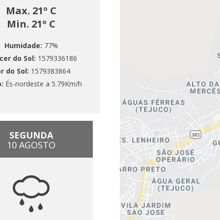
Max. 21º C
Min. 21º C
Humidade:
77%
cer do Sol:
1579336186
r do Sol:
1579383864
o:
És-nordeste a 5.79Km/h
SEGUNDA
10 AGOSTO