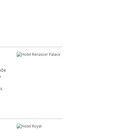
põe
o
es