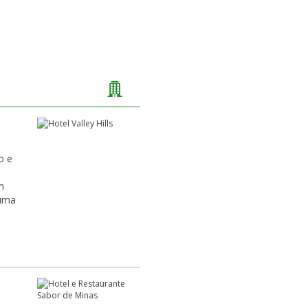
o e
m
 uma