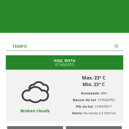
TEMPO
HOJE, SEXTA
07 AGOSTO
Max. 23º C
Min. 23º C
Humidade:
59%
Nascer do Sol:
1579424795
Pôr do Sol:
1579474517
Broken clouds
Vento:
Nordeste a 5.33Km/h