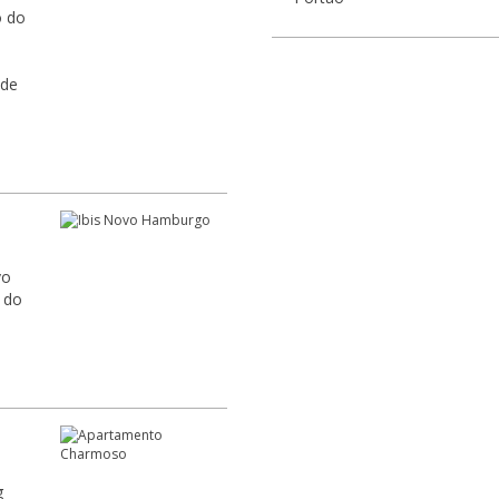
o do
 de
vo
 do
g