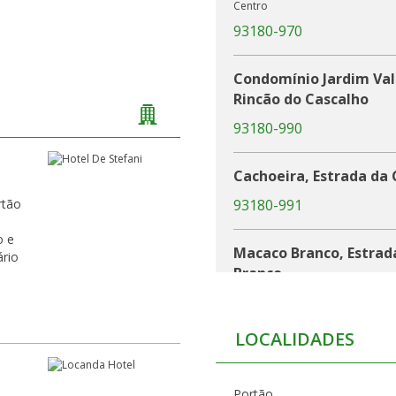
Centro
93180-970
Condomínio Jardim Vale
Rincão do Cascalho
93180-990
Cachoeira, Estrada da 
rtão
93180-991
o e
Macaco Branco, Estrad
ário
Branco
93180-992
LOCALIDADES
Bom Jardim, Estrada Ma
93180-993
Portão