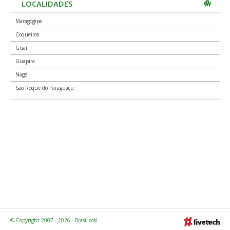
LOCALIDADES
44430-000
Maragogipe
AGC Coqueiros, Rua Durval Morais 06
Coqueiros
Centro
44430-970
Guaí
Guapira
Nagé (Maragogipe)
Nagé
44432-000
São Roque do Paraguaçu
AGC Nagé, Praça Doutor Aníbal Seixas s/n
Centro
44432-970
© Copyright 2007 - 2026 · BrasiLocal