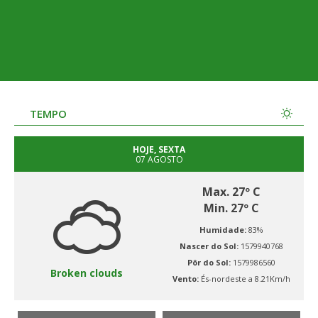
TEMPO
HOJE, SEXTA
07 AGOSTO
Max. 27º C
Min. 27º C
Humidade:
83%
Nascer do Sol:
1579940768
Pôr do Sol:
1579986560
Broken clouds
Vento:
És-nordeste a 8.21Km/h