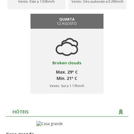
Vento:
Este a 1.05Km/h
Vento:
Oés-sudoeste a 0.29Km/h
QUARTA
12 AGOSTO
Broken clouds
Max. 29º C
Min. 21º C
Vento:
Sul a 1.17Km/h
HÓTEIS