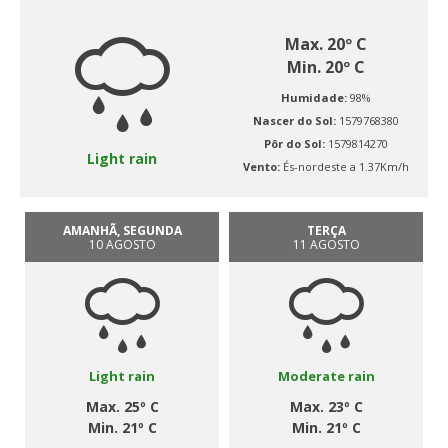
Max. 20º C
Min. 20º C
Humidade:
98%
Nascer do Sol:
1579768380
Pôr do Sol:
1579814270
Light rain
Vento:
És-nordeste a 1.37Km/h
AMANHÃ, SEGUNDA
TERÇA
10 AGOSTO
11 AGOSTO
Light rain
Moderate rain
Max. 25º C
Max. 23º C
Min. 21º C
Min. 21º C