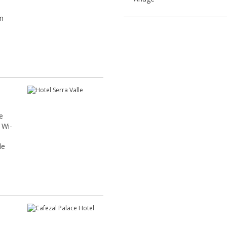
em
e
 Wi-