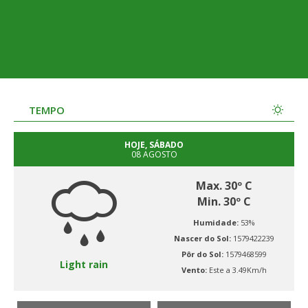
TEMPO
HOJE, SÁBADO
08 AGOSTO
Max. 30º C
Min. 30º C
Humidade:
53%
Nascer do Sol:
1579422239
Pôr do Sol:
1579468599
Light rain
Vento:
Este a 3.49Km/h