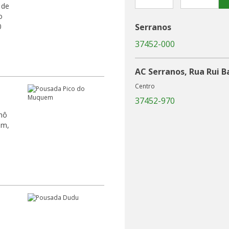
 de
o
0
Serranos
37452-000
AC Serranos, Rua Rui B
Centro
37452-970
hô
im,