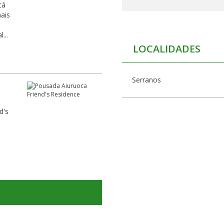
ais
...
LOCALIDADES
Serranos
d's