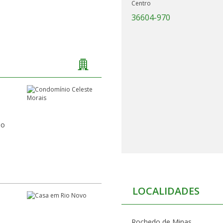
Centro
36604-970
do
LOCALIDADES
Rochedo de Minas