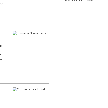
 de
om
r
vel