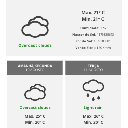
Max. 21º C
Min. 21º C
Humidade:
90%
Nascer do Sol:
1579335673
Pôr do Sol:
1579383301
Overcast clouds
Vento:
Este a 1.92Km/h
AMANHÃ, SEGUNDA
TERÇA
10 AGOSTO
11 AGOSTO
Overcast clouds
Light rain
Max. 25º C
Max. 26º C
Min. 20º C
Min. 20º C