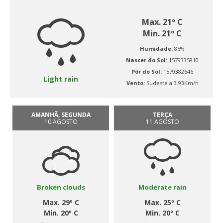
Max. 21º C
Min. 21º C
Humidade:
85%
Nascer do Sol:
1579335810
Pôr do Sol:
1579382646
Light rain
Vento:
Sudeste a 3.93Km/h
AMANHÃ, SEGUNDA
TERÇA
10 AGOSTO
11 AGOSTO
Broken clouds
Moderate rain
Max. 29º C
Max. 25º C
Min. 20º C
Min. 20º C