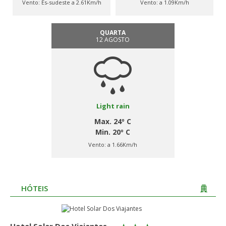
Vento:
És-sudeste a 2.61Km/h
Vento:
a 1.09Km/h
QUARTA
12 AGOSTO
Light rain
Max. 24º C
Min. 20º C
Vento:
a 1.66Km/h
HÓTEIS