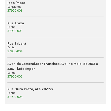
lado ímpar
Canjeranus
37900-001
Rua Araxá
Centro
37900-002
Rua Sabará
Centro
37900-004
Avenida Comendador Francisco Avelino Maia, de 2665 a
3387 - lado ímpar
Centro
37900-005
Rua Ouro Preto, até 776/777
Centro
37900-008
Praça Jornalista Antônio Faria