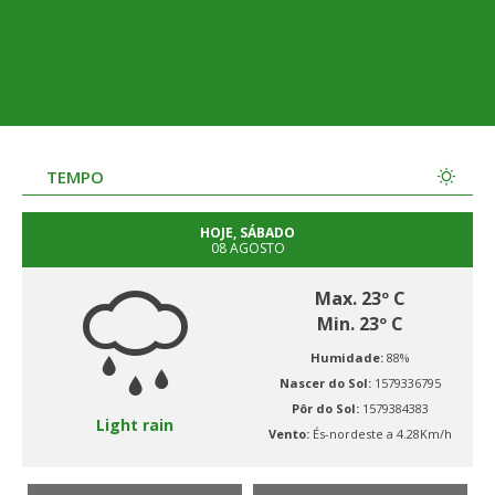
TEMPO
HOJE, SÁBADO
08 AGOSTO
Max. 23º C
Min. 23º C
Humidade:
88%
Nascer do Sol:
1579336795
Pôr do Sol:
1579384383
Light rain
Vento:
És-nordeste a 4.28Km/h