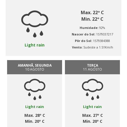
Max. 22º C
Min. 22º C
Humidade:
92%
Nascer do Sol:
1579337217
Pôr do Sol:
1579384388
Light rain
Vento:
Sudeste a 1.51Km/h
AMANHÃ, SEGUNDA
TERÇA
10 AGOSTO
11 AGOSTO
Light rain
Light rain
Max. 28º C
Max. 27º C
Min. 20º C
Min. 20º C