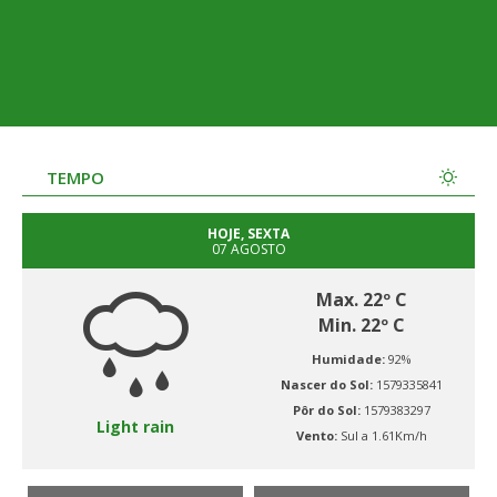
TEMPO
HOJE, SEXTA
07 AGOSTO
Max. 22º C
Min. 22º C
Humidade:
92%
Nascer do Sol:
1579335841
Pôr do Sol:
1579383297
Light rain
Vento:
Sul a 1.61Km/h