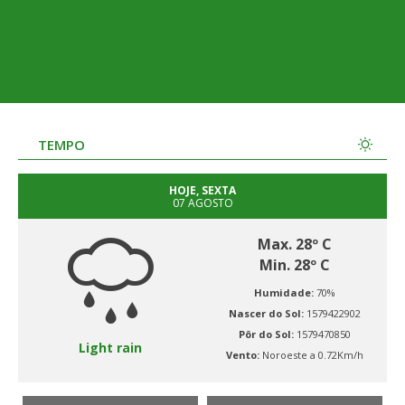
TEMPO
HOJE, SEXTA
07 AGOSTO
Max. 28º C
Min. 28º C
Humidade:
70%
Nascer do Sol:
1579422902
Pôr do Sol:
1579470850
Light rain
Vento:
Noroeste a 0.72Km/h