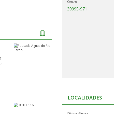
Centro
39995-971
á
ta
LOCALIDADES
Divisa Alegre