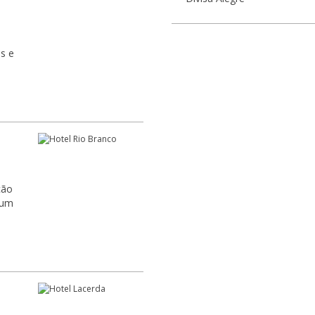
s e
ção
 um