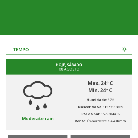
TEMPO
HOJE, SÁBADO
08 AGOSTO
Max. 24º C
Min. 24º C
Humidade:
87%
Nascer do Sol:
1579336865
Pôr do Sol:
1579384496
Moderate rain
Vento:
És-nordeste a 4.43Km/h