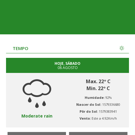
TEMPO
HOJE, SÁBADO
08 AGOSTO
Max. 22º C
Min. 22º C
Humidade:
92%
Nascer do Sol:
1579336680
Pôr do Sol:
1579383941
Moderate rain
Vento:
Este a 4.92Km/h