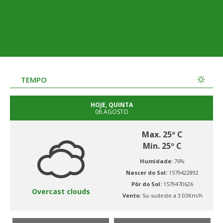
TEMPO
HOJE, QUINTA
06 AGOSTO
Max. 25º C
Min. 25º C
Humidade:
76%
Nascer do Sol:
1579422892
Pôr do Sol:
1579470626
Overcast clouds
Vento:
Su-sudeste a 3.03Km/h