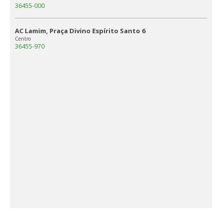
36455-000
AC Lamim, Praça Divino Espírito Santo 6
Centro
36455-970