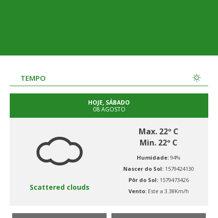
TEMPO
HOJE, SÁBADO
08 AGOSTO
Max. 22º C
Min. 22º C
Humidade:
94%
Nascer do Sol:
1579424130
Pôr do Sol:
1579473426
Scattered clouds
Vento:
Este a 3.38Km/h