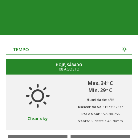
TEMPO
HOJE, SÁBADO
08 AGOSTO
Max. 34º C
Min. 29º C
Humidade:
45%
Nascer do Sol:
1579337677
Pôr do Sol:
1579386756
Clear sky
Vento:
Sudeste a 4.57Km/h