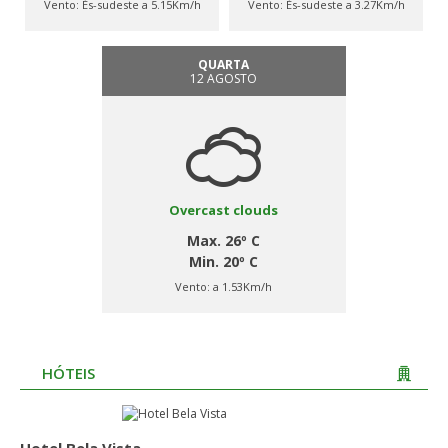
Vento:
És-sudeste a 5.15Km/h
Vento:
És-sudeste a 3.27Km/h
QUARTA
12 AGOSTO
Overcast clouds
Max. 26º C
Min. 20º C
Vento:
a 1.53Km/h
HÓTEIS