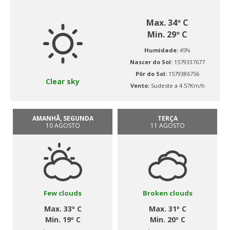
Max. 34º C
Min. 29º C
Humidade:
45%
Nascer do Sol:
1579337677
Pôr do Sol:
1579386756
Clear sky
Vento:
Sudeste a 4.57Km/h
AMANHÃ, SEGUNDA
TERÇA
10 AGOSTO
11 AGOSTO
Few clouds
Broken clouds
Max. 33º C
Max. 31º C
Min. 19º C
Min. 20º C