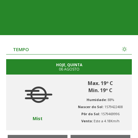
TEMPO
HOJE, QUINTA
06 AGOSTO
Max. 19º C
Min. 19º C
Humidade:
88%
Nascer do Sol:
1579422408
Pôr do Sol:
1579469996
Mist
Vento:
Este a 4.18Km/h