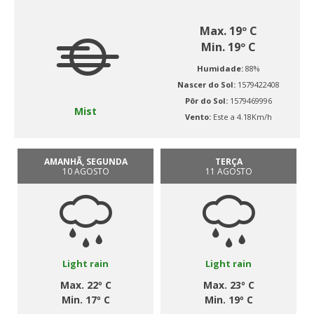
Max. 19º C
Min. 19º C
Humidade:
88%
Nascer do Sol:
1579422408
Pôr do Sol:
1579469996
Mist
Vento:
Este a 4.18Km/h
AMANHÃ, SEGUNDA
TERÇA
10 AGOSTO
11 AGOSTO
Light rain
Light rain
Max. 22º C
Max. 23º C
Min. 17º C
Min. 19º C